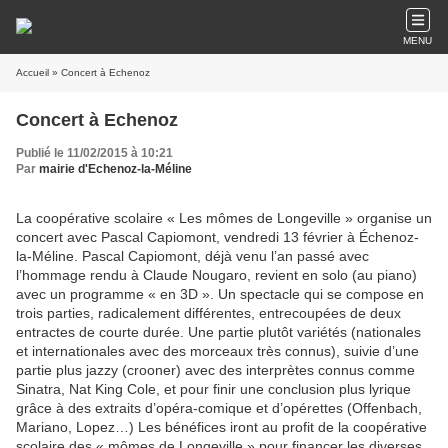
MENU
Accueil
» Concert à Echenoz
Concert à Echenoz
Publié le 11/02/2015 à 10:21
Par
mairie d'Echenoz-la-Méline
La coopérative scolaire « Les mômes de Longeville » organise un
concert avec Pascal Capiomont, vendredi 13 février à Échenoz-
la-Méline. Pascal Capiomont, déjà venu l’an passé avec
l’hommage rendu à Claude Nougaro, revient en solo (au piano)
avec un programme « en 3D ». Un spectacle qui se compose en
trois parties, radicalement différentes, entrecoupées de deux
entractes de courte durée. Une partie plutôt variétés (nationales
et internationales avec des morceaux très connus), suivie d’une
partie plus jazzy (crooner) avec des interprètes connus comme
Sinatra, Nat King Cole, et pour finir une conclusion plus lyrique
grâce à des extraits d’opéra-comique et d’opérettes (Offenbach,
Mariano, Lopez…) Les bénéfices iront au profit de la coopérative
scolaire des « mômes de Longeville » pour financer les diverses